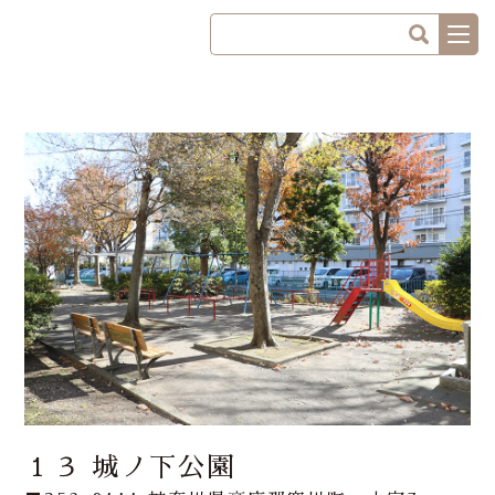
１３ 城ノ下公園