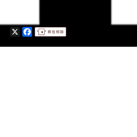
X
Facebook
移
住
の
ご
相
談
さむか
さむか