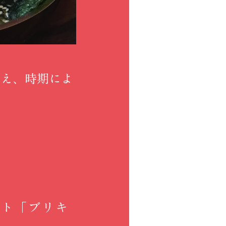
加え、時期によ
。
ウント「ブリキ