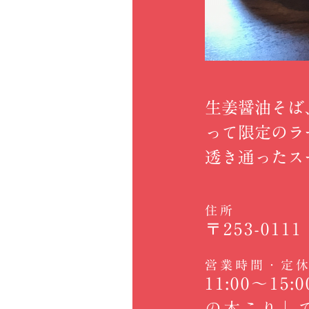
生姜醤油そば
って限定のラ
透き通ったス
住所
〒253-01
営業時間・定
11:00～1
の木こり」